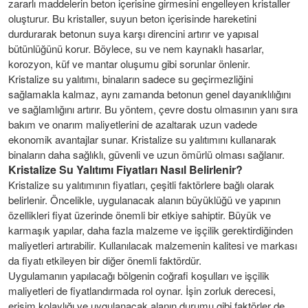
zararlı maddelerin beton içerisine girmesini engelleyen kristaller
oluşturur. Bu kristaller, suyun beton içerisinde hareketini
durdurarak betonun suya karşı direncini artırır ve yapısal
bütünlüğünü korur. Böylece, su ve nem kaynaklı hasarlar,
korozyon, küf ve mantar oluşumu gibi sorunlar önlenir.
Kristalize su yalıtımı, binaların sadece su geçirmezliğini
sağlamakla kalmaz, aynı zamanda betonun genel dayanıklılığını
ve sağlamlığını artırır. Bu yöntem, çevre dostu olmasının yanı sıra
bakım ve onarım maliyetlerini de azaltarak uzun vadede
ekonomik avantajlar sunar. Kristalize su yalıtımını kullanarak
binaların daha sağlıklı, güvenli ve uzun ömürlü olması sağlanır.
Kristalize Su Yalıtımı Fiyatları Nasıl Belirlenir?
Kristalize su yalıtımının fiyatları, çeşitli faktörlere bağlı olarak
belirlenir. Öncelikle, uygulanacak alanın büyüklüğü ve yapının
özellikleri fiyat üzerinde önemli bir etkiye sahiptir. Büyük ve
karmaşık yapılar, daha fazla malzeme ve işçilik gerektirdiğinden
maliyetleri artırabilir. Kullanılacak malzemenin kalitesi ve markası
da fiyatı etkileyen bir diğer önemli faktördür.
Uygulamanın yapılacağı bölgenin coğrafi koşulları ve işçilik
maliyetleri de fiyatlandırmada rol oynar. İşin zorluk derecesi,
erişim kolaylığı ve uygulanacak alanın durumu gibi faktörler de