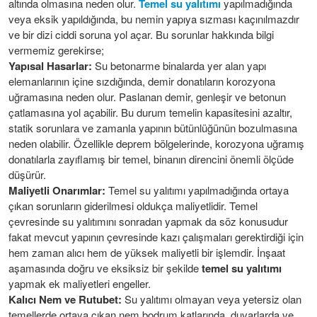
altında olmasına neden olur.
Temel su yalıtımı
yapılmadığında
veya eksik yapıldığında, bu nemin yapıya sızması kaçınılmazdır
ve bir dizi ciddi soruna yol açar. Bu sorunlar hakkında bilgi
vermemiz gerekirse;
Yapısal Hasarlar:
Su betonarme binalarda yer alan yapı
elemanlarının içine sızdığında, demir donatıların korozyona
uğramasına neden olur. Paslanan demir, genleşir ve betonun
çatlamasına yol açabilir. Bu durum temelin kapasitesini azaltır,
statik sorunlara ve zamanla yapının bütünlüğünün bozulmasına
neden olabilir. Özellikle deprem bölgelerinde, korozyona uğramış
donatılarla zayıflamış bir temel, binanın direncini önemli ölçüde
düşürür.
Maliyetli Onarımlar:
Temel su yalıtımı yapılmadığında ortaya
çıkan sorunların giderilmesi oldukça maliyetlidir. Temel
çevresinde su yalıtımını sonradan yapmak da söz konusudur
fakat mevcut yapının çevresinde kazı çalışmaları gerektirdiği için
hem zaman alıcı hem de yüksek maliyetli bir işlemdir. İnşaat
aşamasında doğru ve eksiksiz bir şekilde
temel su yalıtımı
yapmak ek maliyetleri engeller.
Kalıcı Nem ve Rutubet:
Su yalıtımı olmayan veya yetersiz olan
temellerde ortaya çıkan nem bodrum katlarında, duvarlarda ve