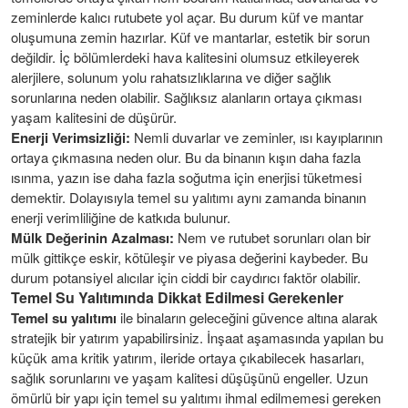
zeminlerde kalıcı rutubete yol açar. Bu durum küf ve mantar
oluşumuna zemin hazırlar. Küf ve mantarlar, estetik bir sorun
değildir. İç bölümlerdeki hava kalitesini olumsuz etkileyerek
alerjilere, solunum yolu rahatsızlıklarına ve diğer sağlık
sorunlarına neden olabilir. Sağlıksız alanların ortaya çıkması
yaşam kalitesini de düşürür.
Enerji Verimsizliği:
Nemli duvarlar ve zeminler, ısı kayıplarının
ortaya çıkmasına neden olur. Bu da binanın kışın daha fazla
ısınma, yazın ise daha fazla soğutma için enerjisi tüketmesi
demektir. Dolayısıyla temel su yalıtımı aynı zamanda binanın
enerji verimliliğine de katkıda bulunur.
Mülk Değerinin Azalması:
Nem ve rutubet sorunları olan bir
mülk gittikçe eskir, kötüleşir ve piyasa değerini kaybeder. Bu
durum potansiyel alıcılar için ciddi bir caydırıcı faktör olabilir.
Temel Su Yalıtımında Dikkat Edilmesi Gerekenler
Temel su yalıtımı
ile binaların geleceğini güvence altına alarak
stratejik bir yatırım yapabilirsiniz. İnşaat aşamasında yapılan bu
küçük ama kritik yatırım, ileride ortaya çıkabilecek hasarları,
sağlık sorunlarını ve yaşam kalitesi düşüşünü engeller. Uzun
ömürlü bir yapı için temel su yalıtımı ihmal edilmemesi gereken