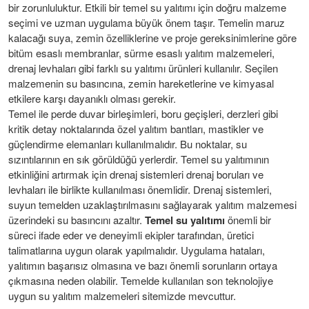
bir zorunluluktur. Etkili bir temel su yalıtımı için doğru malzeme
seçimi ve uzman uygulama büyük önem taşır. Temelin maruz
kalacağı suya, zemin özelliklerine ve proje gereksinimlerine göre
bitüm esaslı membranlar, sürme esaslı yalıtım malzemeleri,
drenaj levhaları gibi farklı su yalıtımı ürünleri kullanılır. Seçilen
malzemenin su basıncına, zemin hareketlerine ve kimyasal
etkilere karşı dayanıklı olması gerekir.
Temel ile perde duvar birleşimleri, boru geçişleri, derzleri gibi
kritik detay noktalarında özel yalıtım bantları, mastikler ve
güçlendirme elemanları kullanılmalıdır. Bu noktalar, su
sızıntılarının en sık görüldüğü yerlerdir. Temel su yalıtımının
etkinliğini artırmak için drenaj sistemleri drenaj boruları ve
levhaları ile birlikte kullanılması önemlidir. Drenaj sistemleri,
suyun temelden uzaklaştırılmasını sağlayarak yalıtım malzemesi
üzerindeki su basıncını azaltır.
Temel su yalıtımı
önemli bir
süreci ifade eder ve deneyimli ekipler tarafından, üretici
talimatlarına uygun olarak yapılmalıdır. Uygulama hataları,
yalıtımın başarısız olmasına ve bazı önemli sorunların ortaya
çıkmasına neden olabilir. Temelde kullanılan son teknolojiye
uygun su yalıtım malzemeleri sitemizde mevcuttur.